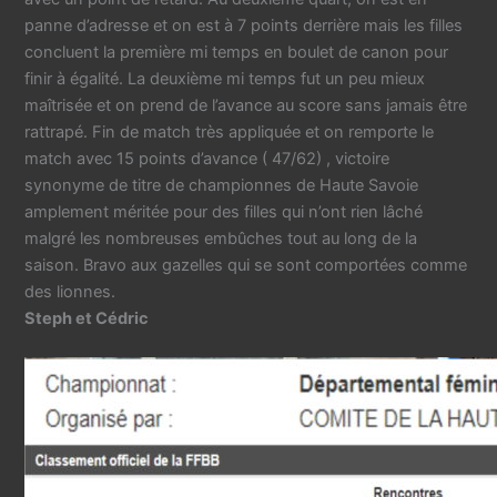
panne d’adresse et on est à 7 points derrière mais les filles
concluent la première mi temps en boulet de canon pour
finir à égalité. La deuxième mi temps fut un peu mieux
maîtrisée et on prend de l’avance au score sans jamais être
rattrapé. Fin de match très appliquée et on remporte le
match avec 15 points d’avance ( 47/62) , victoire
synonyme de titre de championnes de Haute Savoie
amplement méritée pour des filles qui n’ont rien lâché
malgré les nombreuses embûches tout au long de la
saison. Bravo aux gazelles qui se sont comportées comme
des lionnes.
Steph et Cédric