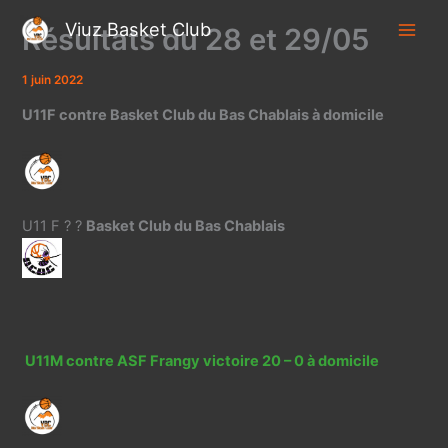
Aller
Viuz Basket Club
Résultats du 28 et 29/05
au
contenu
1 juin 2022
U11F contre Basket Club du Bas Chablais à domicile
U11 F ? ?
Basket Club du Bas Chablais
U11M contre ASF Frangy victoire 20 – 0 à domicile