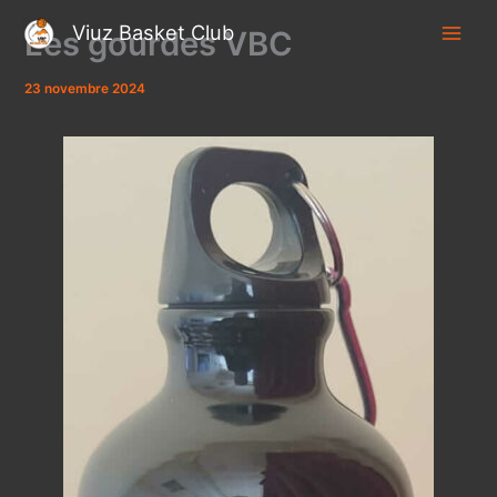
Aller
Viuz Basket Club
Les gourdes VBC
au
contenu
23 novembre 2024