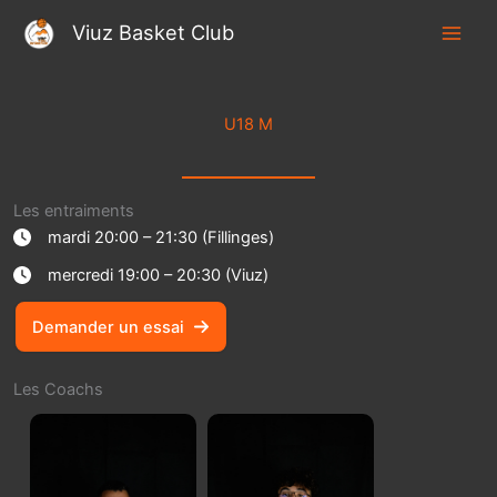
Aller
Viuz Basket Club
au
contenu
U18 M
Les entraiments
mardi 20:00 – 21:30 (Fillinges)
mercredi 19:00 – 20:30 (Viuz)
Demander un essai
Les Coachs