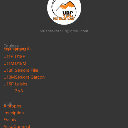
viuzbasketclub@gmail.com
Equipes
Entrainements
U9
U15M
U11F
U18F
U11M
U18M
U13F
Séniors Fille
U13M
Séniors Garçon
U15F
Loisirs
3×3
Club
A propos
Inscription
Essais
AssoConnect