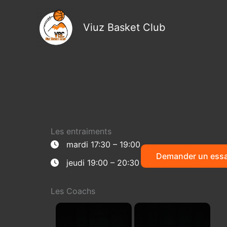
Aller
au
Viuz Basket Club
contenu
Les entraiments
mardi 17:30 – 19:00
Demander un essa
jeudi 19:00 – 20:30
Les Coachs