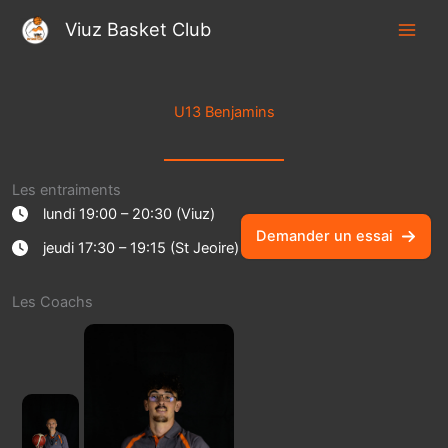
Aller
Viuz Basket Club
au
contenu
U13 Benjamins
Les entraiments
lundi 19:00 – 20:30 (Viuz)
Demander un essai
jeudi 17:30 – 19:15 (St Jeoire)
Les Coachs