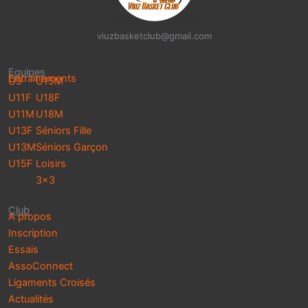
viuzbasketclub@gmail.com
Equipes
Entrainements
U9
U15M
U11F
U18F
U11M
U18M
U13F
Séniors Fille
U13M
Séniors Garçon
U15F
Loisirs
3×3
Club
A propos
Inscription
Essais
AssoConnect
Ligaments Croisés
Actualités