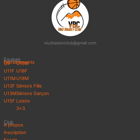
viuzbasketclub@gmail.com
Equipes
Entrainements
U9
U15M
U11F
U18F
U11M
U18M
U13F
Séniors Fille
U13M
Séniors Garçon
U15F
Loisirs
3×3
Club
A propos
Inscription
Essais