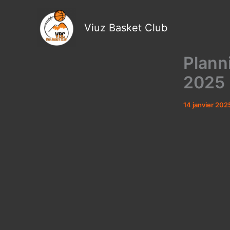
Aller
au
Viuz Basket Club
contenu
Plann
2025
14 janvier 202