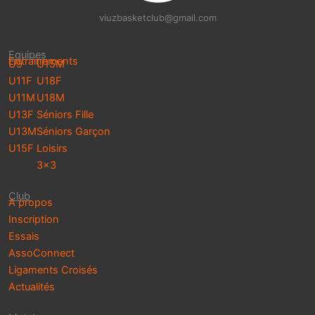
viuzbasketclub@gmail.com
Equipes
Entrainements
U9
U15M
U11F
U18F
U11M
U18M
U13F
Séniors Fille
U13M
Séniors Garçon
U15F
Loisirs
3×3
Club
A propos
Inscription
Essais
AssoConnect
Ligaments Croisés
Actualités