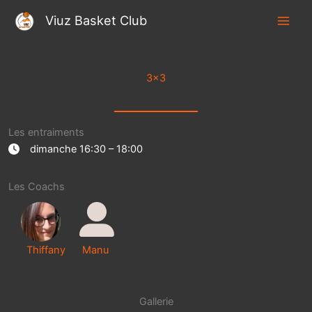
Aller
Viuz Basket Club
au
contenu
3×3
Les entraiments
dimanche 16:30 – 18:00
Les Coachs
Thiffany
Manu
Gallerie